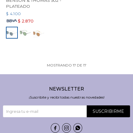
BENSON & THOMAS 502 -
PLATEADO
$
4.100
$
2.870
MOSTRANDO
17
DE
17
NEWSLETTER
¡Suscribite y recibí todas nuestras novedades!
SUSCRIBIRME


