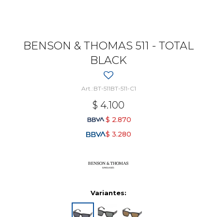
BENSON & THOMAS 511 - TOTAL
BLACK
BT-511BT-511-C1
$
4.100
$
2.870
$
3.280
Variantes: