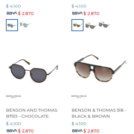
$
4.100
$
4.100
$
2.870
$
2.870
BENSON AND THOMAS
BENSON & THOMAS 518 -
BT513 - CHOCOLATE
BLACK & BROWN
$
4.100
$
4.100
$
2.870
$
2.870