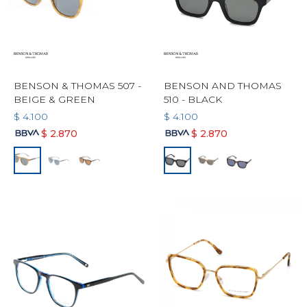
BENSON & THOMAS 507 -
BENSON AND THOMAS
BEIGE & GREEN
510 - BLACK
$
4.100
$
4.100
$
2.870
$
2.870