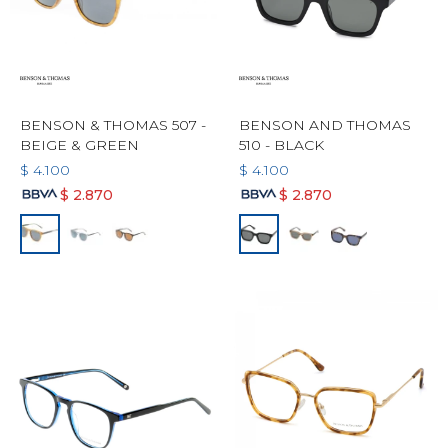
BENSON & THOMAS 507 -
BENSON AND THOMAS
BEIGE & GREEN
510 - BLACK
$
4.100
$
4.100
$
2.870
$
2.870