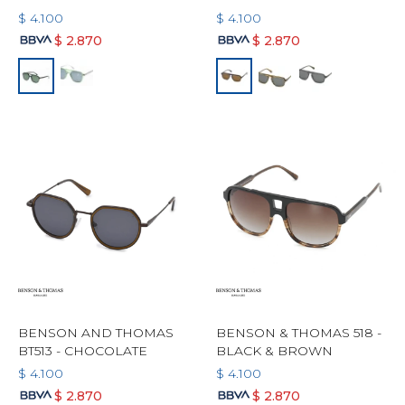
$
4.100
$
4.100
$
2.870
$
2.870
BENSON AND THOMAS
BENSON & THOMAS 518 -
BT513 - CHOCOLATE
BLACK & BROWN
$
4.100
$
4.100
$
2.870
$
2.870