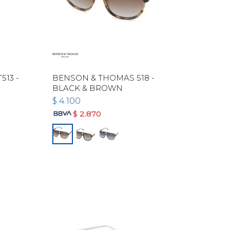
13 -
BENSON & THOMAS 518 -
BLACK & BROWN
$
4.100
$
2.870