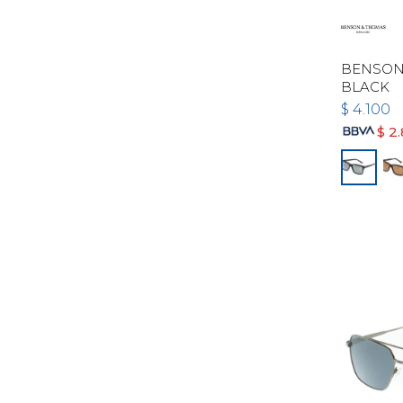
BENSON 
BLACK
$
4.100
$
2