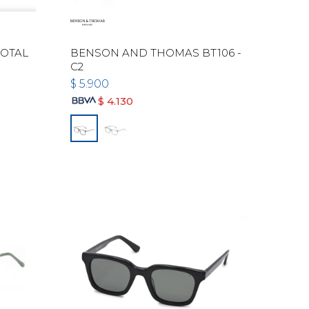
TOTAL
BENSON AND THOMAS BT106 -
C2
$
5.900
$
4.130