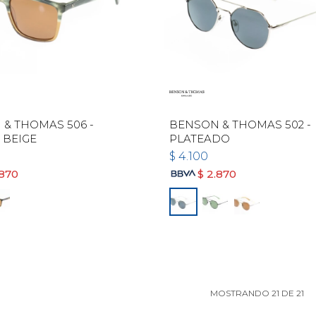
& THOMAS 506 -
BENSON & THOMAS 502 -
 BEIGE
PLATEADO
$
4.100
.870
$
2.870
MOSTRANDO
21
DE
21