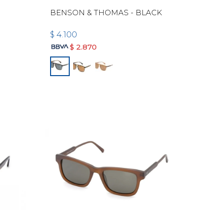
BENSON & THOMAS - BLACK
$
4.100
$
2.870