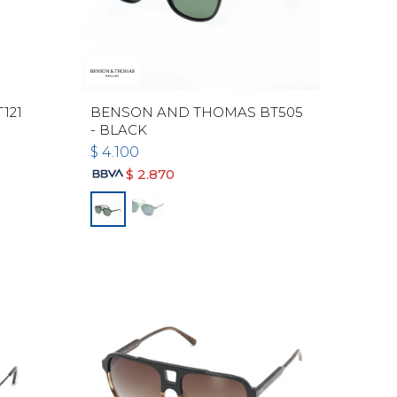
121
BENSON AND THOMAS BT505
- BLACK
$
4.100
$
2.870