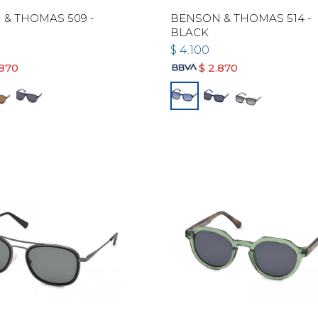
& THOMAS 509 -
BENSON & THOMAS 514 -
BLACK
$
4.100
.870
$
2.870