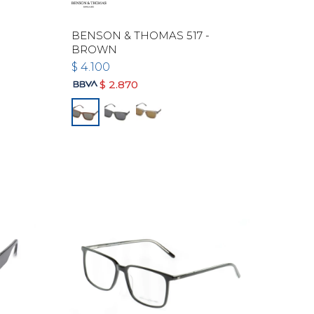
BENSON & THOMAS 517 -
BROWN
$
4.100
$
2.870