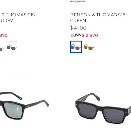
& THOMAS 515 -
BENSON & THOMAS 516 -
 GREY
GREEN
$
4.100
.870
$
2.870