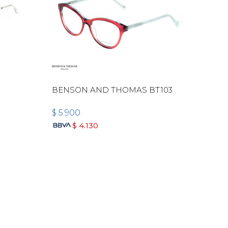
BENSON AND THOMAS BT103
$
5.900
$
4.130