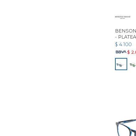
BENSON
- PLATE
$
4.100
$
2