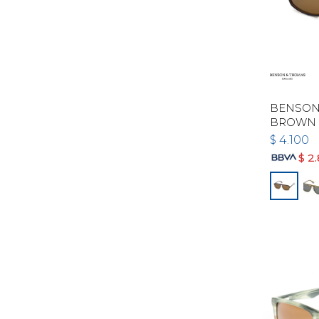
BENSON 
BROWN
$
4.100
$
2