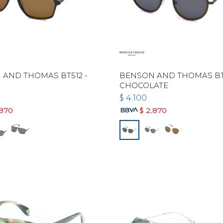
AND THOMAS BT512 -
BENSON AND THOMAS BT5
CHOCOLATE
$
4.100
.870
$
2.870