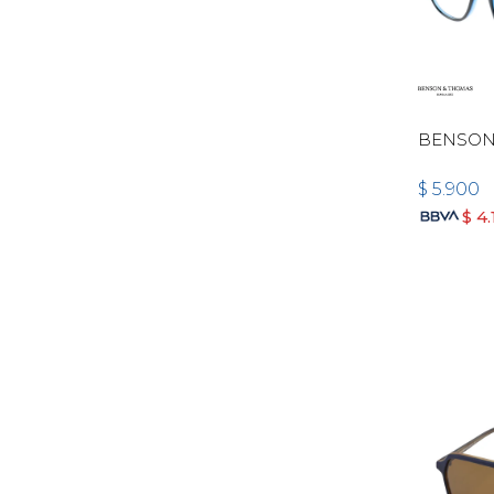
BENSON
$
5.900
$
4.