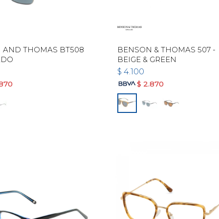
 AND THOMAS BT508
BENSON & THOMAS 507 -
ADO
BEIGE & GREEN
$
4.100
.870
$
2.870