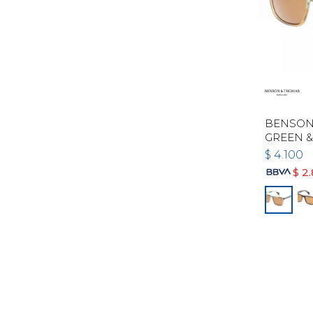
BENSON 
GREEN &
$
4.100
$
2