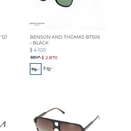
121
BENSON AND THOMAS BT505
- BLACK
$
4.100
$
2.870