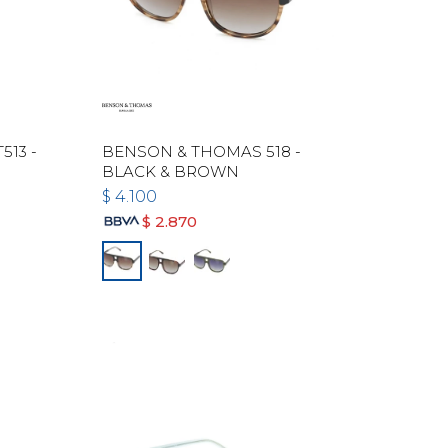
13 -
BENSON & THOMAS 518 -
BLACK & BROWN
$
4.100
$
2.870