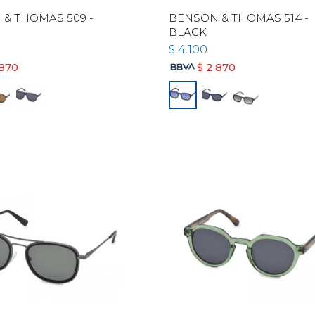
& THOMAS 509 -
BENSON & THOMAS 514 -
BLACK
$
4.100
.870
$
2.870