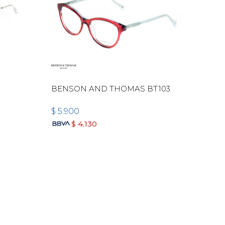
BENSON AND THOMAS BT103
$
5.900
$
4.130