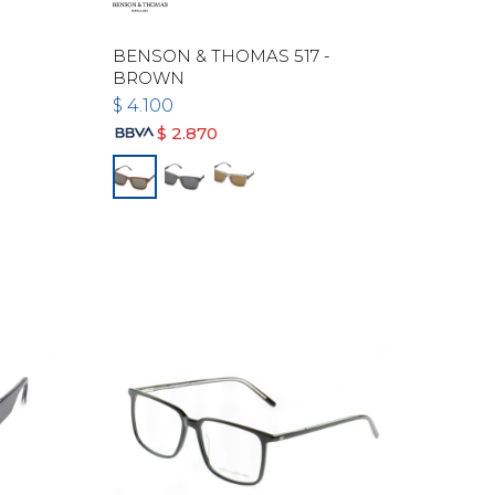
BENSON & THOMAS 517 -
BROWN
$
4.100
$
2.870