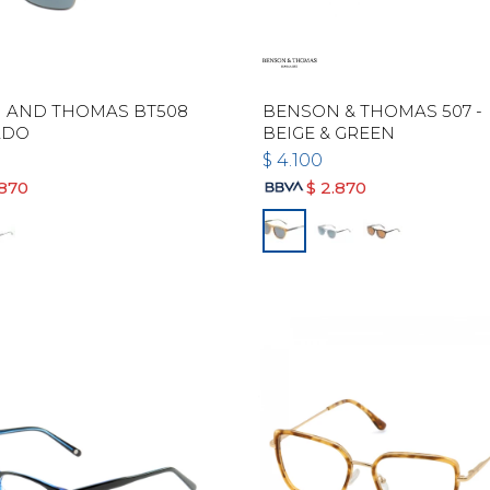
 AND THOMAS BT508
BENSON & THOMAS 507 -
ADO
BEIGE & GREEN
$
4.100
.870
$
2.870