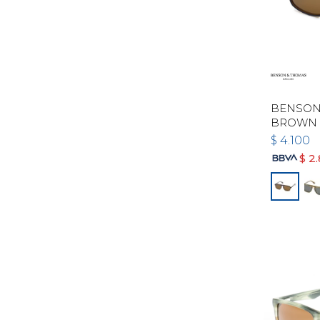
BENSON 
BROWN
$
4.100
$
2