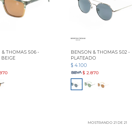
& THOMAS 506 -
BENSON & THOMAS 502 -
 BEIGE
PLATEADO
$
4.100
.870
$
2.870
MOSTRANDO
21
DE
21