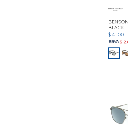
BENSON 
BLACK
$
4.100
$
2