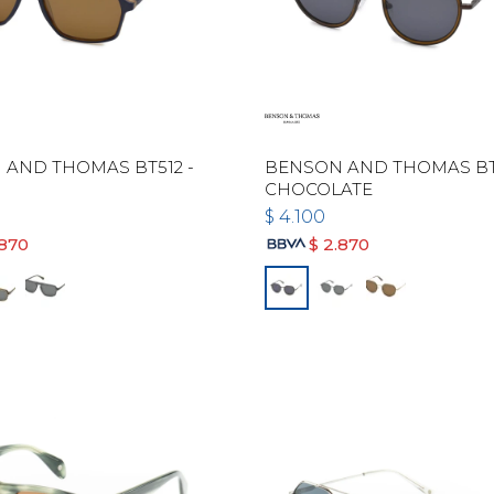
AND THOMAS BT512 -
BENSON AND THOMAS BT5
CHOCOLATE
$
4.100
.870
$
2.870