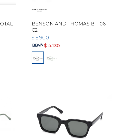
TOTAL
BENSON AND THOMAS BT106 -
C2
$
5.900
$
4.130