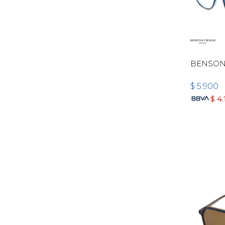
BENSON
$
5.900
$
4.