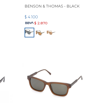
BENSON & THOMAS - BLACK
$
4.100
$
2.870