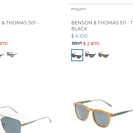
& THOMAS 501 -
BENSON & THOMAS 511 - 
BLACK
$
4.100
.870
$
2.870