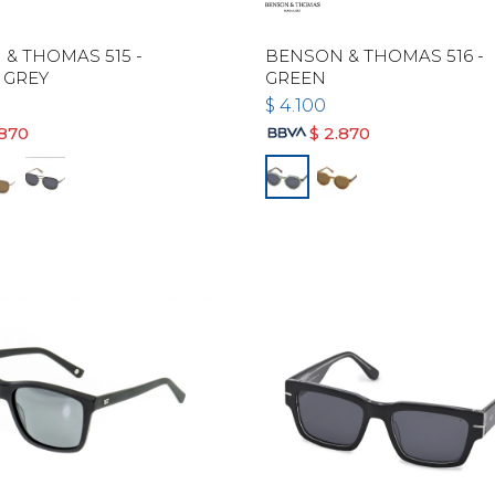
& THOMAS 515 -
BENSON & THOMAS 516 -
 GREY
GREEN
$
4.100
.870
$
2.870