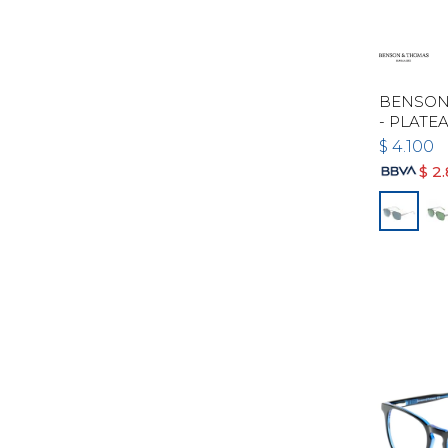
BENSON
- PLATE
$
4.100
$
2