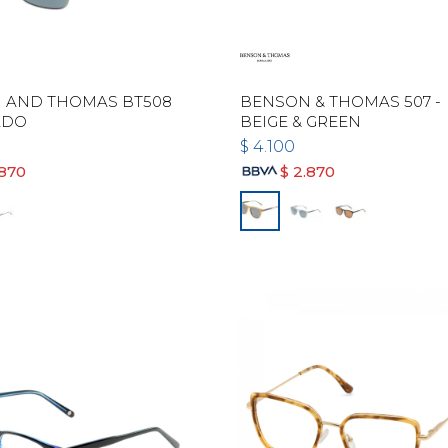
 AND THOMAS BT508
BENSON & THOMAS 507 -
ADO
BEIGE & GREEN
$
4.100
.870
$
2.870