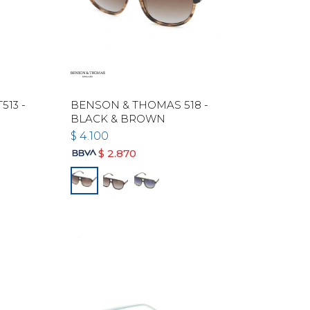
13 -
BENSON & THOMAS 518 -
BLACK & BROWN
$
4.100
$
2.870