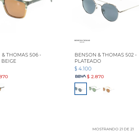
& THOMAS 506 -
BENSON & THOMAS 502 -
 BEIGE
PLATEADO
$
4.100
.870
$
2.870
MOSTRANDO
21
DE
21