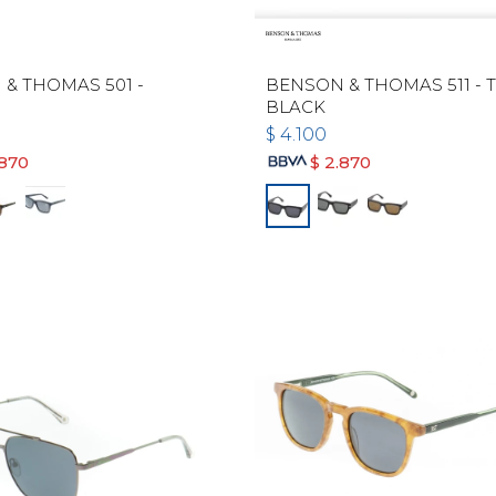
& THOMAS 501 -
BENSON & THOMAS 511 - 
BLACK
$
4.100
.870
$
2.870