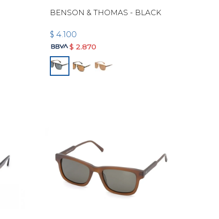
BENSON & THOMAS - BLACK
$
4.100
$
2.870