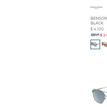
BENSON 
BLACK
$
4.100
$
2