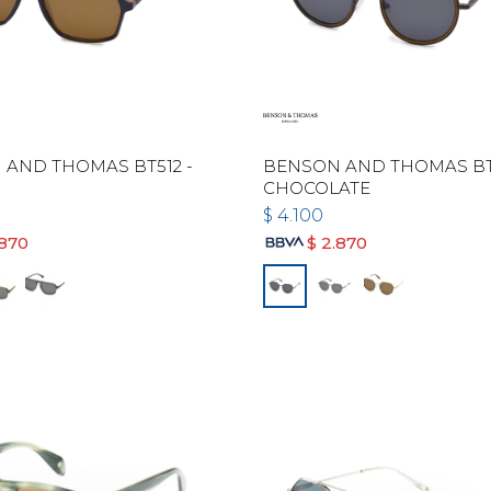
AND THOMAS BT512 -
BENSON AND THOMAS BT5
CHOCOLATE
$
4.100
.870
$
2.870