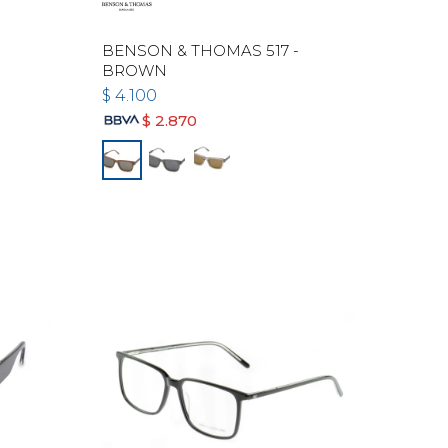
BENSON & THOMAS 517 -
BROWN
$
4.100
$
2.870