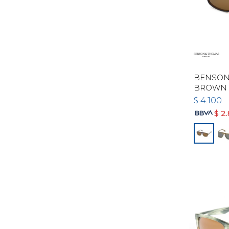
BENSON 
BROWN
$
4.100
$
2