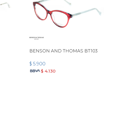
BENSON AND THOMAS BT103
$
5.900
$
4.130