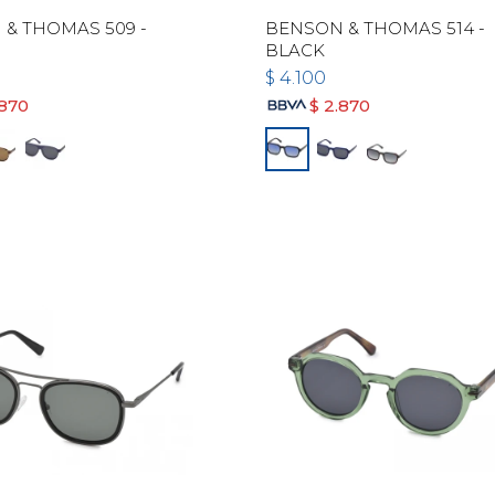
& THOMAS 509 -
BENSON & THOMAS 514 -
BLACK
$
4.100
.870
$
2.870