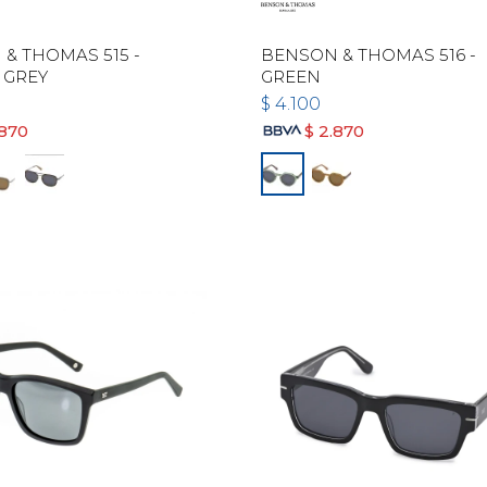
& THOMAS 515 -
BENSON & THOMAS 516 -
 GREY
GREEN
$
4.100
.870
$
2.870