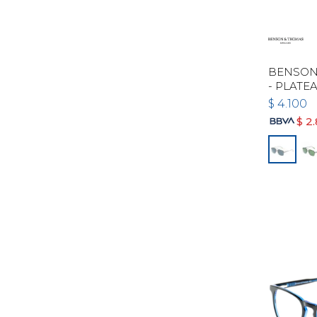
BENSON
- PLATE
$
4.100
$
2