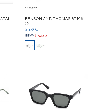
TOTAL
BENSON AND THOMAS BT106 -
C2
$
5.900
$
4.130