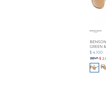
BENSON 
GREEN &
$
4.100
$
2