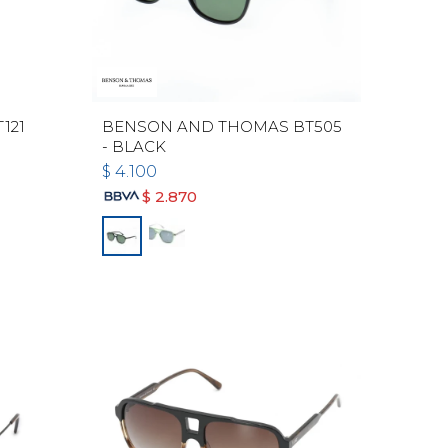
121
BENSON AND THOMAS BT505
- BLACK
$
4.100
$
2.870