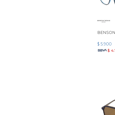
BENSON
$
5.900
$
4.