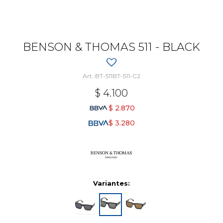
BENSON & THOMAS 511 - BLACK
BT-511BT-511-C2
$
4.100
$
2.870
$
3.280
Variantes: