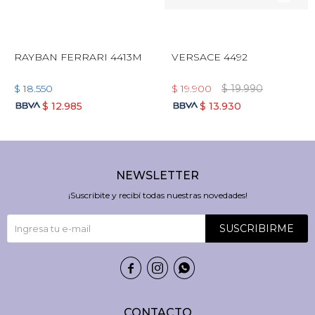
RAYBAN FERRARI 4413M
VERSACE 4492
$
18.550
$
19.900
$
19.990
$
12.985
$
13.930
NEWSLETTER
¡Suscribite y recibí todas nuestras novedades!
SUSCRIBIRME



CONTACTO