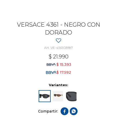
VERSACE 4361 - NEGRO CON
DORADO
VE-4361GB187
$
21.990
$
15.393
$
17.592
Variantes:

