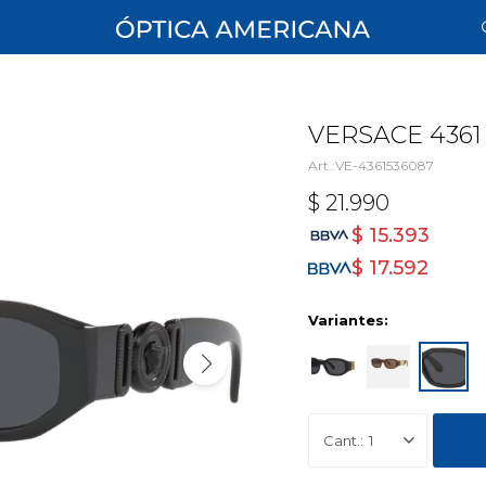
VERSACE 4361
VE-4361536087
$
21.990
$
15.393
$
17.592
Variantes:
1