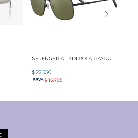
SERENGETI AITKIN POLARIZADO
VER
$
22.550
$
22
$
15.785
E