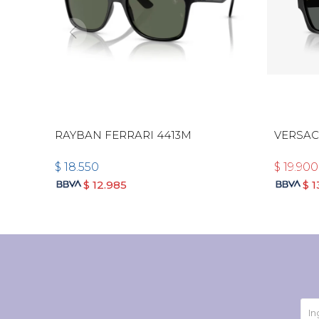
RAYBAN FERRARI 4413M
VERSAC
$
18.550
$
19.900
$
12.985
$
1