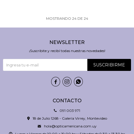
MOSTRANDO
24
DE
24
NEWSLETTER
¡Suscribite y recibí todas nuestras novedades!
SUSCRIBIRME



CONTACTO
091 003 971
18 de Julio 1268 - Galería Virrey, Montevideo
hola@opticamericana.com.uy
Lunes a Viernes de 10:00 a 19:00 hs y Sábados de 9:30 a 13:30 hs