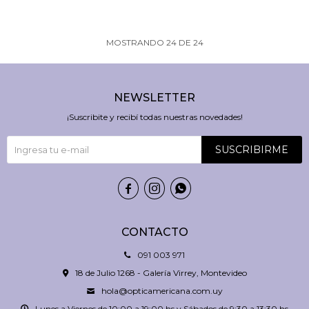
MOSTRANDO
24
DE
24
NEWSLETTER
¡Suscribite y recibí todas nuestras novedades!
SUSCRIBIRME



CONTACTO
091 003 971
18 de Julio 1268 - Galería Virrey, Montevideo
hola@opticamericana.com.uy
Lunes a Viernes de 10:00 a 19:00 hs y Sábados de 9:30 a 13:30 hs