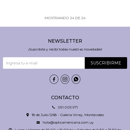
MOSTRANDO
24
DE
24
NEWSLETTER
¡Suscribite y recibí todas nuestras novedades!
SUSCRIBIRME



CONTACTO
091 003 971
18 de Julio 1268 - Galería Virrey, Montevideo
hola@opticamericana.com.uy
Lunes a Viernes de 10:00 a 19:00 hs y Sábados de 9:30 a 13:30 hs