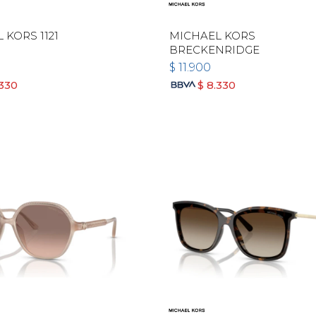
 KORS 1121
MICHAEL KORS
BRECKENRIDGE
$
11.900
.330
$
8.330