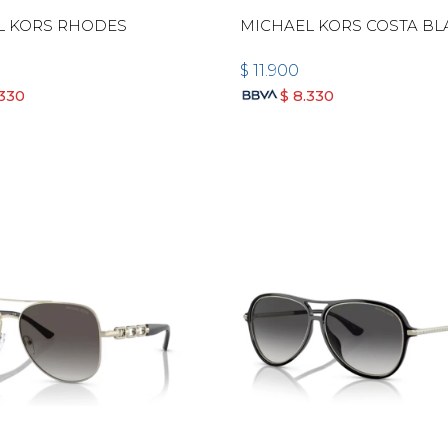
L KORS RHODES
MICHAEL KORS COSTA B
$
11.900
.330
$
8.330