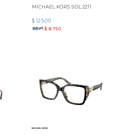
MICHAEL KORS SOL 2211
$
12.500
$
8.750