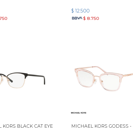
$
12.500
.750
$
8.750
 KORS BLACK CAT EYE
MICHAEL KORS GODESS -