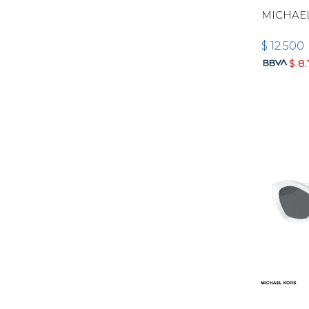
MICHAEL
$
12.500
$
8