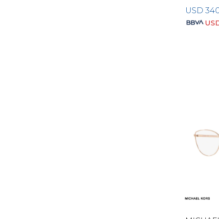
USD
34
US