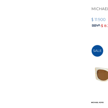
MICHAEL
$
11.900
$
8