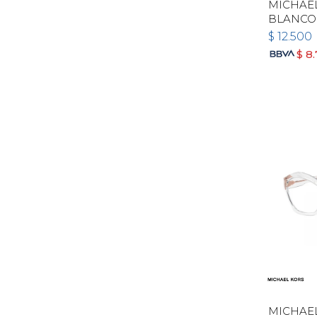
MICHAEL
BLANCO
$
12.500
$
8
MICHAE