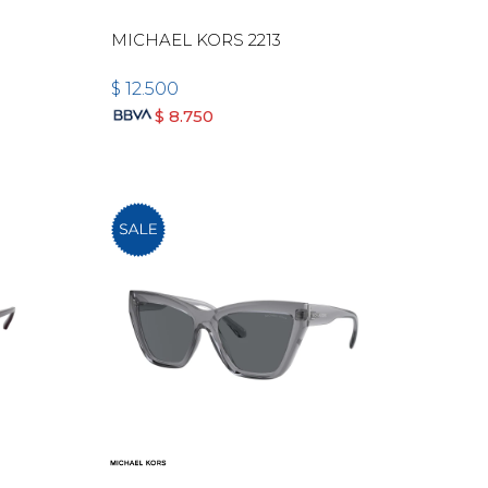
MICHAEL KORS 2213
$
12.500
$
8.750