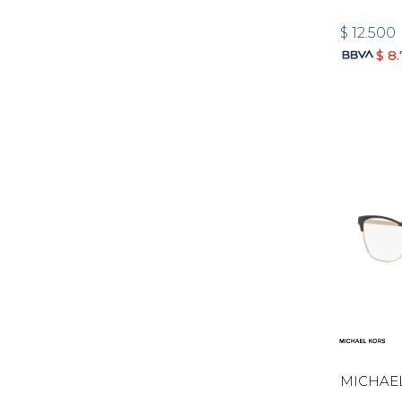
$
12.500
$
8
MICHAEL