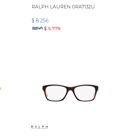
RALPH LAUREN 0RA7132U
$
8.256
$
5.779