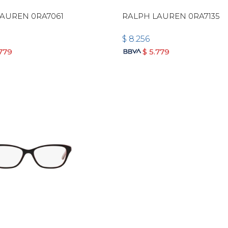
AUREN 0RA7061
RALPH LAUREN 0RA7135
$
8.256
.779
$
5.779