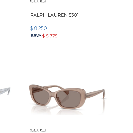
RALPH LAUREN 5301
$
8.250
$
5.775