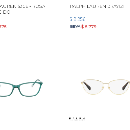
AUREN 5306 - ROSA
RALPH LAUREN 0RA7121
CIDO
$
8.256
775
$
5.779