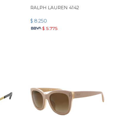
RALPH LAUREN 4142
$
8.250
$
5.775