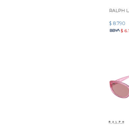
RALPH L
$
8.790
$
6.