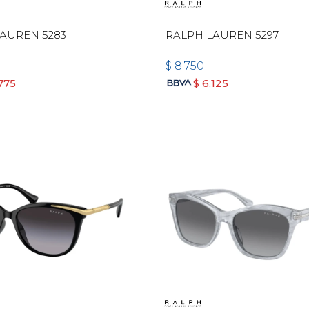
AUREN 5283
RALPH LAUREN 5297
$
8.750
775
$
6.125