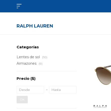

RALPH LAUREN
Categorías
Lentes de sol
(10)
Armazones
(9)
Precio
($)
OK