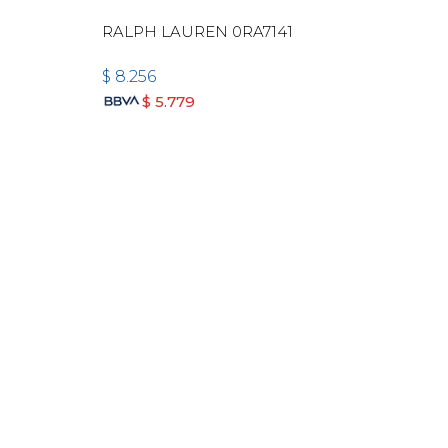
RALPH LAUREN 0RA7141
$
8.256
$
5.779