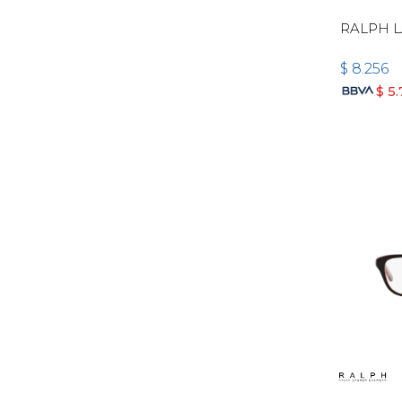
RALPH L
$
8.256
$
5