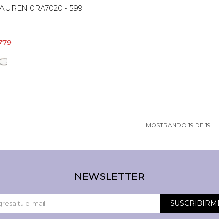
AUREN 0RA7020 - 599
.779
MOSTRANDO
19
DE
19
NEWSLETTER
SUSCRIBIRM