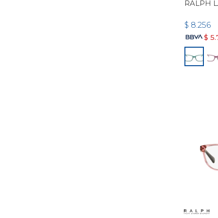
RALPH L
$
8.256
$
5