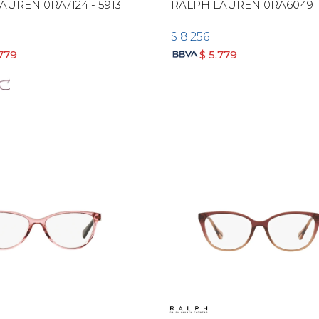
AUREN 0RA7124 - 5913
RALPH LAUREN 0RA6049
$
8.256
.779
$
5.779