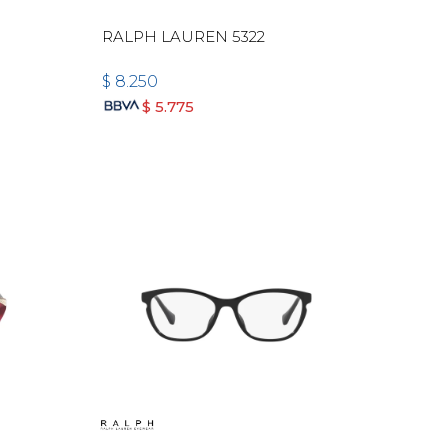
RALPH LAUREN 5322
$
8.250
$
5.775