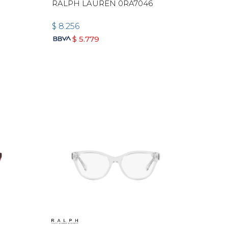
RALPH LAUREN 0RA7046
$
8.256
$
5.779