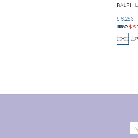
RALPH L
$
8.256
$
5