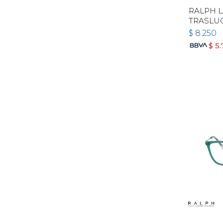
RALPH L
TRASLU
$
8.250
$
5.