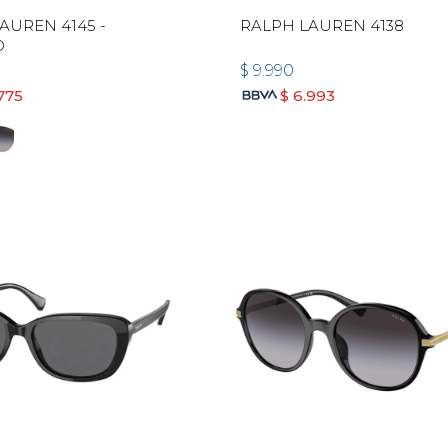
AUREN 4145 -
RALPH LAUREN 4138
O
$
9.990
775
$
6.993